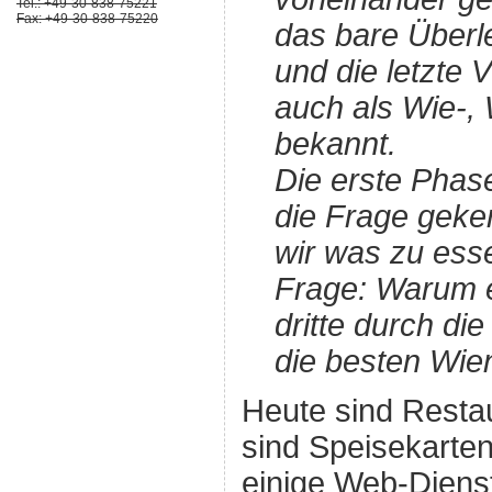
Tel.: +49-30-838-75221
Fax: +49-30-838-75220
das bare Überl
und die letzte 
auch als Wie-
bekannt.
Die erste Phase
die Frage geke
wir was zu esse
Frage: Warum e
dritte durch di
die besten Wie
Heute sind Restau
sind Speisekarten
einige Web-Diens