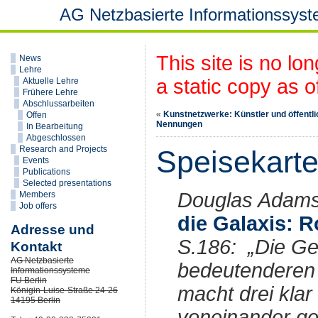
AG Netzbasierte Informationssys
This site is no lo
News
Lehre
a static copy as o
Aktuelle Lehre
Frühere Lehre
Abschlussarbeiten
«
Kunstnetzwerke: Künstler und öffentl
Offen
Nennungen
In Bearbeitung
Abgeschlossen
Research and Projects
Speisekarte
Events
Publications
Selected presentations
Douglas Adam
Members
Job offers
die Galaxis: 
Adresse und
S.186: „Die Ge
Kontakt
AG Netzbasierte
bedeutenderen g
Informationssysteme
FU Berlin
macht drei klar
Königin-Luise-Straße 24-26
14195 Berlin
voneinander ge