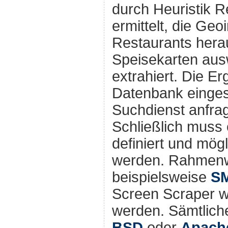
durch Heuristik 
ermittelt, die Ge
Restaurants herau
Speisekarten ausw
extrahiert. Die Er
Datenbank eingest
Suchdienst anfra
Schließlich muss
definiert und mögl
werden. Rahmenw
beispielsweise
S
Screen Scraper 
werden. Sämtliche
BSD
oder
Apach